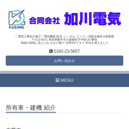
〇電気工事設計施工〇電気機器 販売･レンタル･リース〇消防設備等点検業務
〒013-0051 秋田県横手市大屋新町字平林187番地
地域の皆様に支えられ おかげ様で 令和3年で６０ 年目を迎えました
0182-23-5657
お問い合わせ
MENU
所有車・建機 紹介