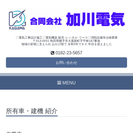
〇電気工事設計施工〇電気機器 販売･レンタル･リース〇消防設備等点検業務
〒013-0051 秋田県横手市大屋新町字平林187番地
地域の皆様に支えられ おかげ様で 令和3年で６０ 年目を迎えました
0182-23-5657
お問い合わせ
MENU
所有車・建機 紹介