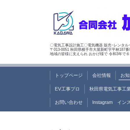
〇電気工事設計施工〇電気機器 販売･レンタル
〒013-0051 秋田県横手市大屋新町字平林187番
地域の皆様に支えられ おかげ様で 令和3年で６
トップページ
会社情報
お知
EV工事プロ
秋田県電気工事工
お問い合わせ
Instagram イ