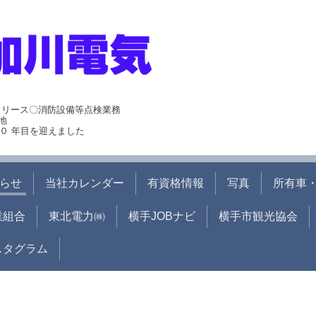
･リース〇消防設備等点検業務
地
０ 年目を迎えました
らせ
当社カレンダー
有資格情報
写真
所有車・
業組合
東北電力㈱
横手JOBナビ
横手市観光協会
ンスタグラム