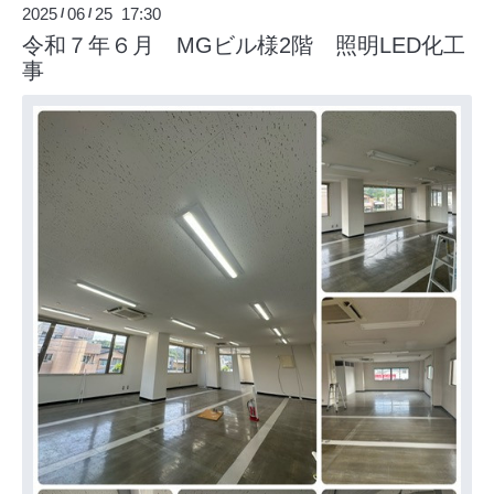
2025
06
25 17:30
/
/
令和７年６月 MGビル様2階 照明LED化工
事