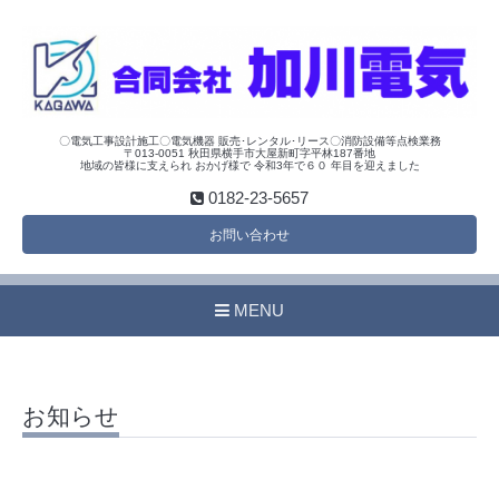
〇電気工事設計施工〇電気機器 販売･レンタル･リース〇消防設備等点検業務
〒013-0051 秋田県横手市大屋新町字平林187番地
地域の皆様に支えられ おかげ様で 令和3年で６０ 年目を迎えました
0182-23-5657
お問い合わせ
MENU
お知らせ