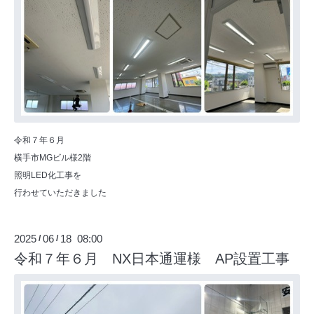
令和７年６月
横手市MGビル様2階
照明LED化工事を
行わせていただきました
2025
06
18 08:00
/
/
令和７年６月 NX日本通運様 AP設置工事