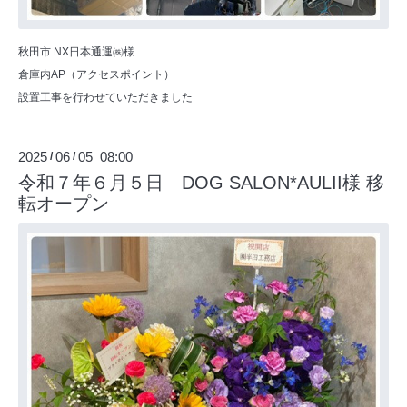
秋田市 NX日本通運㈱様
倉庫内AP（アクセスポイント）
設置工事を行わせていただきました
2025
06
05 08:00
/
/
令和７年６月５日 DOG SALON*AULII様 移
転オープン