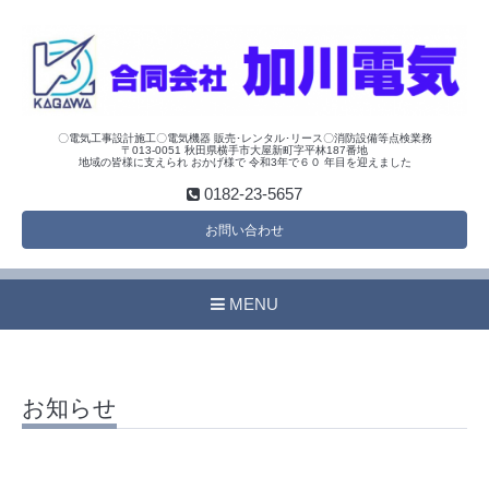
〇電気工事設計施工〇電気機器 販売･レンタル･リース〇消防設備等点検業務
〒013-0051 秋田県横手市大屋新町字平林187番地
地域の皆様に支えられ おかげ様で 令和3年で６０ 年目を迎えました
0182-23-5657
お問い合わせ
MENU
お知らせ