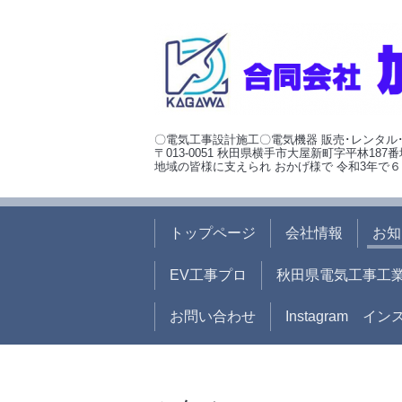
〇電気工事設計施工〇電気機器 販売･レンタル
〒013-0051 秋田県横手市大屋新町字平林187番
地域の皆様に支えられ おかげ様で 令和3年で６
トップページ
会社情報
お知
EV工事プロ
秋田県電気工事工
お問い合わせ
Instagram イ