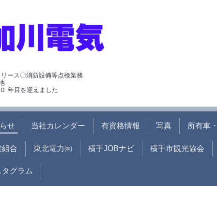
･リース〇消防設備等点検業務
地
０ 年目を迎えました
らせ
当社カレンダー
有資格情報
写真
所有車・
業組合
東北電力㈱
横手JOBナビ
横手市観光協会
ンスタグラム