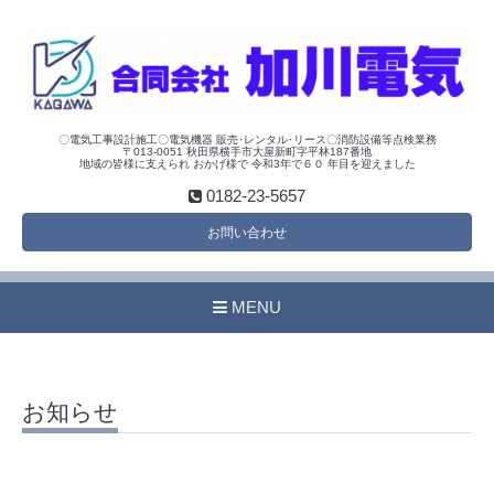
〇電気工事設計施工〇電気機器 販売･レンタル･リース〇消防設備等点検業務
〒013-0051 秋田県横手市大屋新町字平林187番地
地域の皆様に支えられ おかげ様で 令和3年で６０ 年目を迎えました
0182-23-5657
お問い合わせ
MENU
お知らせ