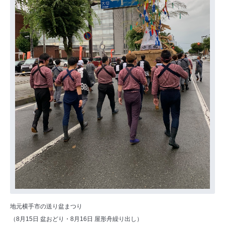
地元横手市の送り盆まつり
（8月15日 盆おどり・8月16日 屋形舟繰り出し）