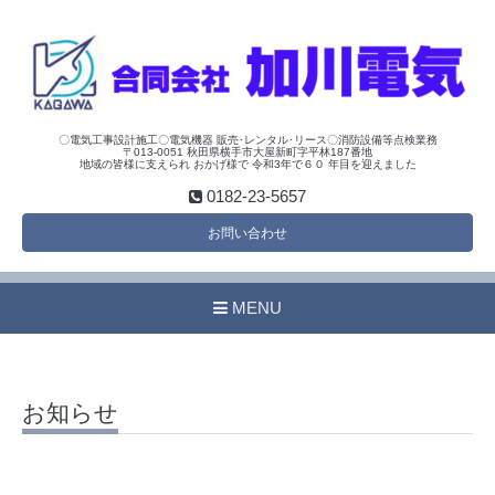
〇電気工事設計施工〇電気機器 販売･レンタル･リース〇消防設備等点検業務
〒013-0051 秋田県横手市大屋新町字平林187番地
地域の皆様に支えられ おかげ様で 令和3年で６０ 年目を迎えました
0182-23-5657
お問い合わせ
MENU
お知らせ