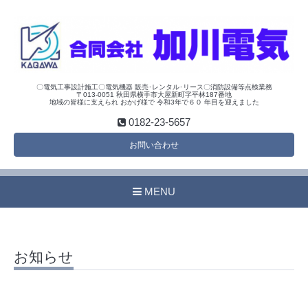
〇電気工事設計施工〇電気機器 販売･レンタル･リース〇消防設備等点検業務
〒013-0051 秋田県横手市大屋新町字平林187番地
地域の皆様に支えられ おかげ様で 令和3年で６０ 年目を迎えました
0182-23-5657
お問い合わせ
MENU
お知らせ