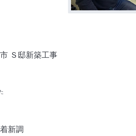
手市 Ｓ邸新築工事
た
業着新調