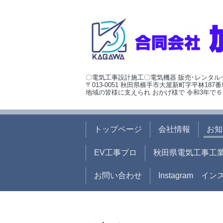
〇電気工事設計施工〇電気機器 販売･レンタル
〒013-0051 秋田県横手市大屋新町字平林187番
地域の皆様に支えられ おかげ様で 令和3年で６
トップページ
会社情報
お知
EV工事プロ
秋田県電気工事工
お問い合わせ
Instagram イ