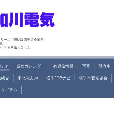
･リース〇消防設備等点検業務
地
０ 年目を迎えました
らせ
当社カレンダー
有資格情報
写真
所有車・
業組合
東北電力㈱
横手JOBナビ
横手市観光協会
ンスタグラム