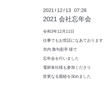
2021
12
13 07:28
/
/
2021 会社忘年会
令和3年12月11日
仕事でもお世話になあております
市内 魯句彩亭 様で
忘年会を行いました
電材各社様も参加くださり
皆更なる親睦を深めました