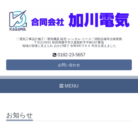
〇電気工事設計施工〇電気機器 販売･レンタル･リース〇消防設備等点検業務
〒013-0051 秋田県横手市大屋新町字平林187番地
地域の皆様に支えられ おかげ様で 令和3年で６０ 年目を迎えました
0182-23-5657
お問い合わせ
MENU
お知らせ