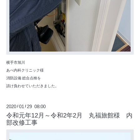
横手市旭川
あべ内科クリニック様
消防設備 総合点検を
請け負わせていただきました。
2020
01
29 08:00
/
/
令和元年12月～令和2年2月 丸福旅館様 内
部改修工事