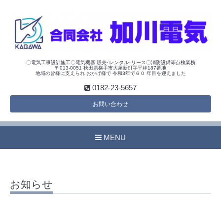
〇電気工事設計施工〇電気機器 販売･レンタル･リース〇消防設備等点検業務
〒013-0051 秋田県横手市大屋新町字平林187番地
地域の皆様に支えられ おかげ様で 令和3年で６０ 年目を迎えました
0182-23-5657
お問い合わせ
MENU
お知らせ