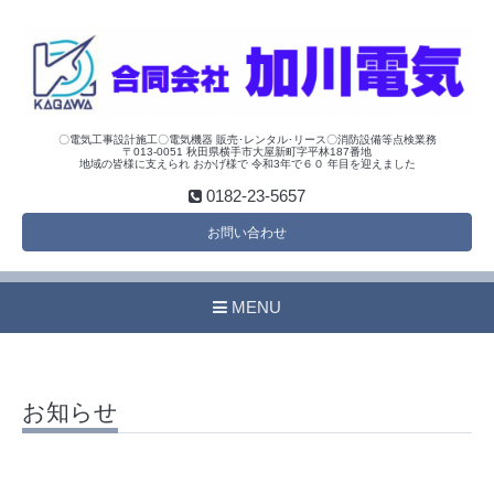
〇電気工事設計施工〇電気機器 販売･レンタル･リース〇消防設備等点検業務
〒013-0051 秋田県横手市大屋新町字平林187番地
地域の皆様に支えられ おかげ様で 令和3年で６０ 年目を迎えました
0182-23-5657
お問い合わせ
MENU
お知らせ