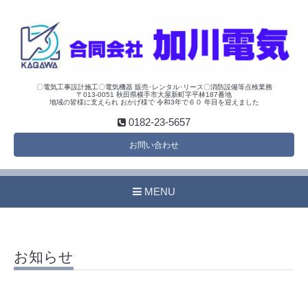
〇電気工事設計施工〇電気機器 販売･レンタル･リース〇消防設備等点検業務
〒013-0051 秋田県横手市大屋新町字平林187番地
地域の皆様に支えられ おかげ様で 令和3年で６０ 年目を迎えました
0182-23-5657
お問い合わせ
MENU
お知らせ