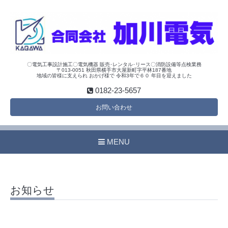
〇電気工事設計施工〇電気機器 販売･レンタル･リース〇消防設備等点検業務
〒013-0051 秋田県横手市大屋新町字平林187番地
地域の皆様に支えられ おかげ様で 令和3年で６０ 年目を迎えました
0182-23-5657
お問い合わせ
MENU
お知らせ