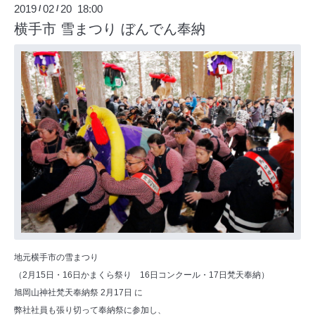
2019
02
20 18:00
/
/
横手市 雪まつり ぼんでん奉納
地元横手市の雪まつり
（2月15日・16日かまくら祭り 16日コンクール・17日梵天奉納）
旭岡山神社梵天奉納祭 2月17日 に
弊社社員も張り切って奉納祭に参加し、