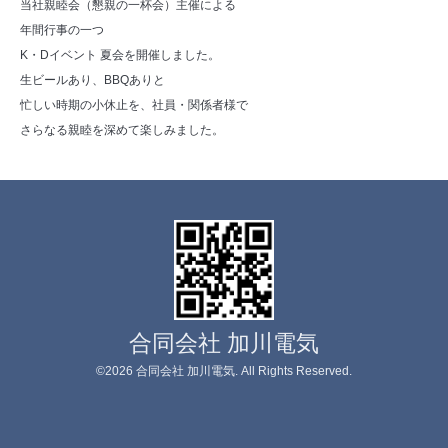
当社親睦会（懇親の一杯会）主催による
年間行事の一つ
K・Dイベント 夏会を開催しました。
生ビールあり、BBQありと
忙しい時期の小休止を、社員・関係者様で
さらなる親睦を深めて楽しみました。
合同会社 加川電気
©2026
合同会社 加川電気
. All Rights Reserved.