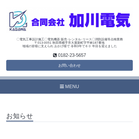
〇電気工事設計施工〇電気機器 販売･レンタル･リース〇消防設備等点検業務
〒013-0051 秋田県横手市大屋新町字平林187番地
地域の皆様に支えられ おかげ様で 令和3年で６０ 年目を迎えました
0182-23-5657
お問い合わせ
MENU
お知らせ