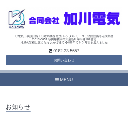
〇電気工事設計施工〇電気機器 販売･レンタル･リース〇消防設備等点検業務
〒013-0051 秋田県横手市大屋新町字平林187番地
地域の皆様に支えられ おかげ様で 令和3年で６０ 年目を迎えました
0182-23-5657
お問い合わせ
MENU
お知らせ