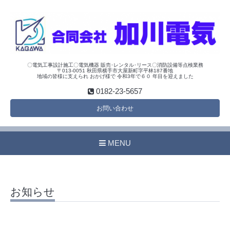
〇電気工事設計施工〇電気機器 販売･レンタル･リース〇消防設備等点検業務
〒013-0051 秋田県横手市大屋新町字平林187番地
地域の皆様に支えられ おかげ様で 令和3年で６０ 年目を迎えました
0182-23-5657
お問い合わせ
MENU
お知らせ