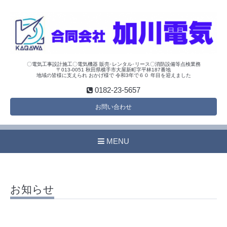
〇電気工事設計施工〇電気機器 販売･レンタル･リース〇消防設備等点検業務
〒013-0051 秋田県横手市大屋新町字平林187番地
地域の皆様に支えられ おかげ様で 令和3年で６０ 年目を迎えました
0182-23-5657
お問い合わせ
MENU
お知らせ