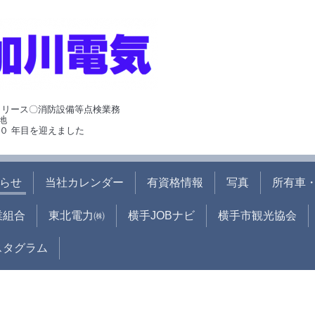
･リース〇消防設備等点検業務
地
０ 年目を迎えました
らせ
当社カレンダー
有資格情報
写真
所有車・
業組合
東北電力㈱
横手JOBナビ
横手市観光協会
ンスタグラム