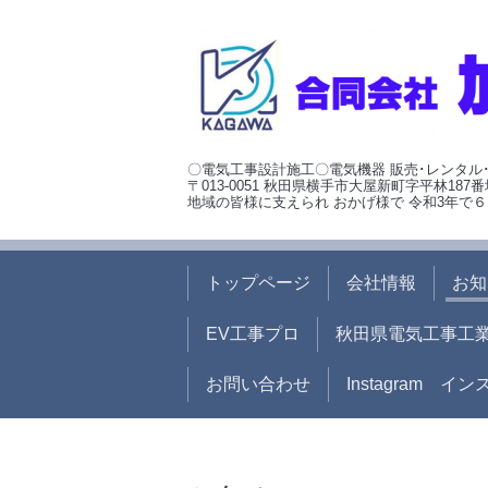
〇電気工事設計施工〇電気機器 販売･レンタル
〒013-0051 秋田県横手市大屋新町字平林187番
地域の皆様に支えられ おかげ様で 令和3年で６
トップページ
会社情報
お知
EV工事プロ
秋田県電気工事工
お問い合わせ
Instagram イ