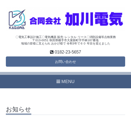
〇電気工事設計施工〇電気機器 販売･レンタル･リース〇消防設備等点検業務
〒013-0051 秋田県横手市大屋新町字平林187番地
地域の皆様に支えられ おかげ様で 令和3年で６０ 年目を迎えました
0182-23-5657
お問い合わせ
MENU
お知らせ