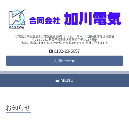
〇電気工事設計施工〇電気機器 販売･レンタル･リース〇消防設備等点検業務
〒013-0051 秋田県横手市大屋新町字平林187番地
地域の皆様に支えられ おかげ様で 令和3年で６０ 年目を迎えました
0182-23-5657
お問い合わせ
MENU
お知らせ