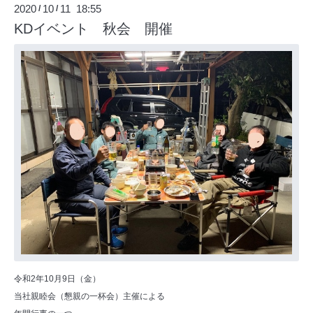
2020
10
11 18:55
/
/
KDイベント 秋会 開催
令和2年10月9日（金）
当社親睦会（懇親の一杯会）主催による