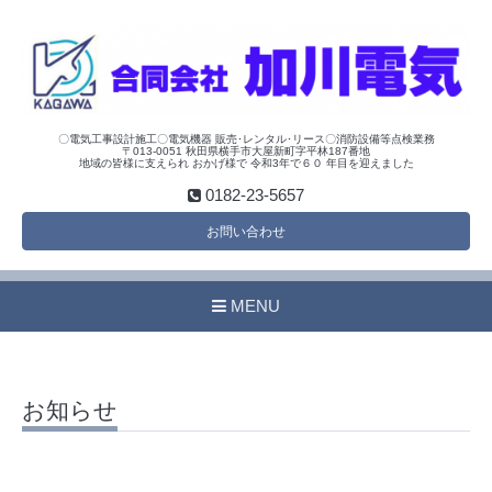
〇電気工事設計施工〇電気機器 販売･レンタル･リース〇消防設備等点検業務
〒013-0051 秋田県横手市大屋新町字平林187番地
地域の皆様に支えられ おかげ様で 令和3年で６０ 年目を迎えました
0182-23-5657
お問い合わせ
MENU
お知らせ