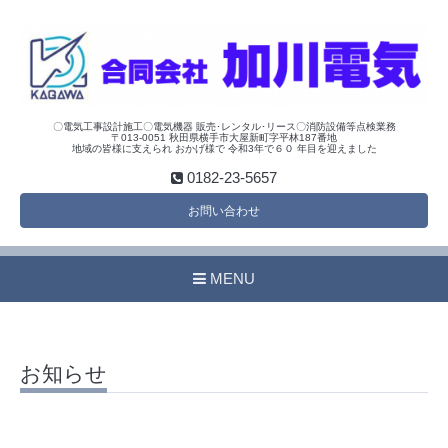
〇電気工事設計施工〇電気機器 販売･レンタル･リース〇消防設備等点検業務
〒013-0051 秋田県横手市大屋新町字平林187番地
地域の皆様に支えられ おかげ様で 令和3年で６０ 年目を迎えました
0182-23-5657
お問い合わせ
MENU
お知らせ