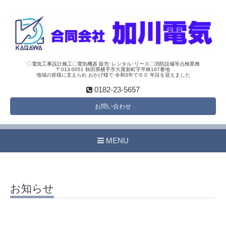
〇電気工事設計施工〇電気機器 販売･レンタル･リース〇消防設備等点検業務
〒013-0051 秋田県横手市大屋新町字平林187番地
地域の皆様に支えられ おかげ様で 令和3年で６０ 年目を迎えました
0182-23-5657
お問い合わせ
MENU
お知らせ