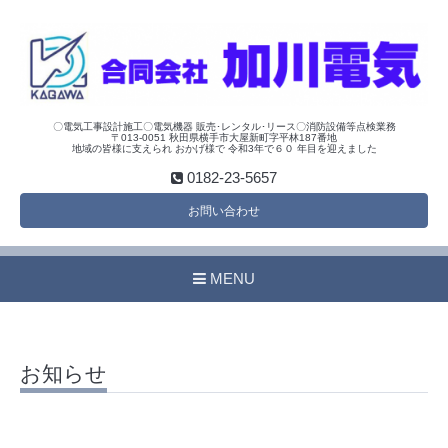
〇電気工事設計施工〇電気機器 販売･レンタル･リース〇消防設備等点検業務
〒013-0051 秋田県横手市大屋新町字平林187番地
地域の皆様に支えられ おかげ様で 令和3年で６０ 年目を迎えました
0182-23-5657
お問い合わせ
MENU
お知らせ