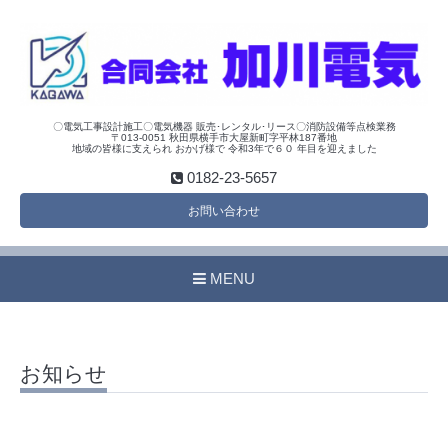
〇電気工事設計施工〇電気機器 販売･レンタル･リース〇消防設備等点検業務
〒013-0051 秋田県横手市大屋新町字平林187番地
地域の皆様に支えられ おかげ様で 令和3年で６０ 年目を迎えました
0182-23-5657
お問い合わせ
MENU
お知らせ