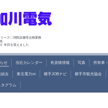
･リース〇消防設備等点検業務
地
０ 年目を迎えました
らせ
当社カレンダー
有資格情報
写真
所有車・
業組合
東北電力㈱
横手JOBナビ
横手市観光協会
ンスタグラム