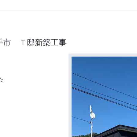
手市 Ｔ邸新築工事
た