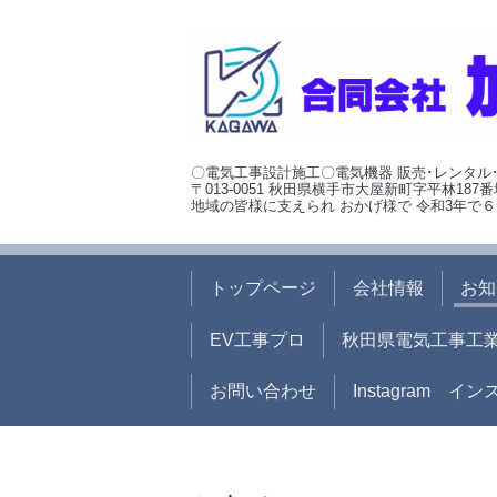
〇電気工事設計施工〇電気機器 販売･レンタル
〒013-0051 秋田県横手市大屋新町字平林187番
地域の皆様に支えられ おかげ様で 令和3年で６
トップページ
会社情報
お知
EV工事プロ
秋田県電気工事工
お問い合わせ
Instagram イ