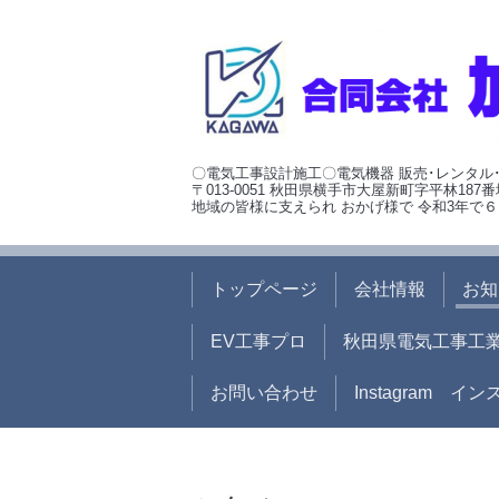
〇電気工事設計施工〇電気機器 販売･レンタル
〒013-0051 秋田県横手市大屋新町字平林187番
地域の皆様に支えられ おかげ様で 令和3年で６
トップページ
会社情報
お知
EV工事プロ
秋田県電気工事工
お問い合わせ
Instagram イ