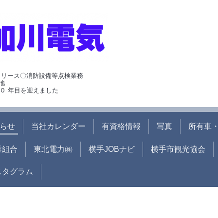
･リース〇消防設備等点検業務
地
０ 年目を迎えました
らせ
当社カレンダー
有資格情報
写真
所有車・
業組合
東北電力㈱
横手JOBナビ
横手市観光協会
ンスタグラム