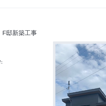
 F邸新築工事
た