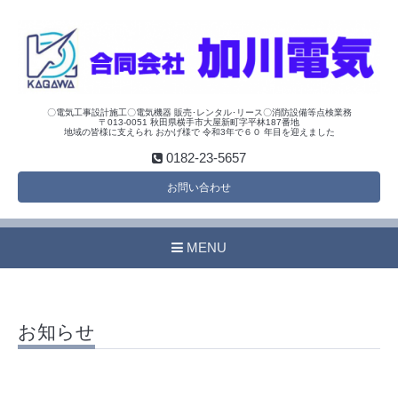
〇電気工事設計施工〇電気機器 販売･レンタル･リース〇消防設備等点検業務
〒013-0051 秋田県横手市大屋新町字平林187番地
地域の皆様に支えられ おかげ様で 令和3年で６０ 年目を迎えました
0182-23-5657
お問い合わせ
MENU
お知らせ