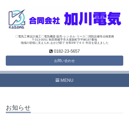
〇電気工事設計施工〇電気機器 販売･レンタル･リース〇消防設備等点検業務
〒013-0051 秋田県横手市大屋新町字平林187番地
地域の皆様に支えられ おかげ様で 令和3年で６０ 年目を迎えました
0182-23-5657
お問い合わせ
MENU
お知らせ