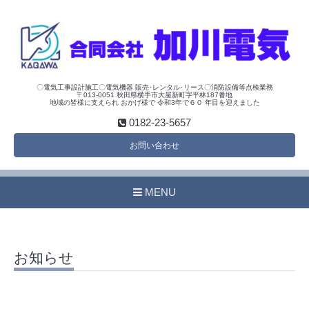
〇電気工事設計施工〇電気機器 販売･レンタル･リース〇消防設備等点検業務
〒013-0051 秋田県横手市大屋新町字平林187番地
地域の皆様に支えられ おかげ様で 令和3年で６０ 年目を迎えました
0182-23-5657
お問い合わせ
MENU
お知らせ