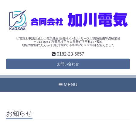
〇電気工事設計施工〇電気機器 販売･レンタル･リース〇消防設備等点検業務
〒013-0051 秋田県横手市大屋新町字平林187番地
地域の皆様に支えられ おかげ様で 令和3年で６０ 年目を迎えました
0182-23-5657
お問い合わせ
MENU
お知らせ