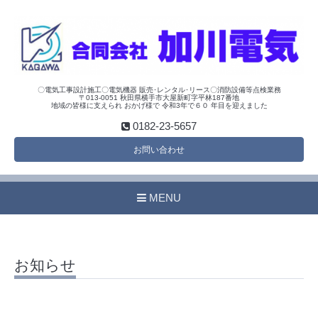
〇電気工事設計施工〇電気機器 販売･レンタル･リース〇消防設備等点検業務
〒013-0051 秋田県横手市大屋新町字平林187番地
地域の皆様に支えられ おかげ様で 令和3年で６０ 年目を迎えました
0182-23-5657
お問い合わせ
MENU
お知らせ