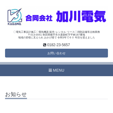
〇電気工事設計施工〇電気機器 販売･レンタル･リース〇消防設備等点検業務
〒013-0051 秋田県横手市大屋新町字平林187番地
地域の皆様に支えられ おかげ様で 令和3年で６０ 年目を迎えました
0182-23-5657
お問い合わせ
MENU
お知らせ