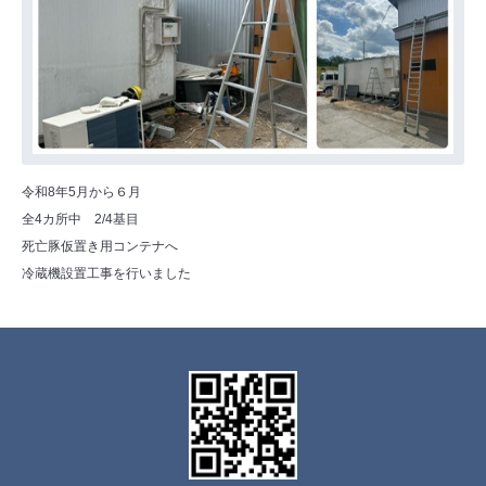
令和8年5月から６月
全4カ所中 2/4基目
死亡豚仮置き用コンテナへ
冷蔵機設置工事を行いました