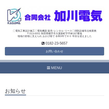
〇電気工事設計施工〇電気機器 販売･レンタル･リース〇消防設備等点検業務
〒013-0051 秋田県横手市大屋新町字平林187番地
地域の皆様に支えられ おかげ様で 令和3年で６０ 年目を迎えました
0182-23-5657
お問い合わせ
MENU
お知らせ