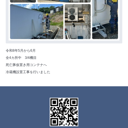
令和8年5月から6月
全4カ所中 3/4機目
死亡豚仮置き用コンテナへ
冷蔵機設置工事を行いました