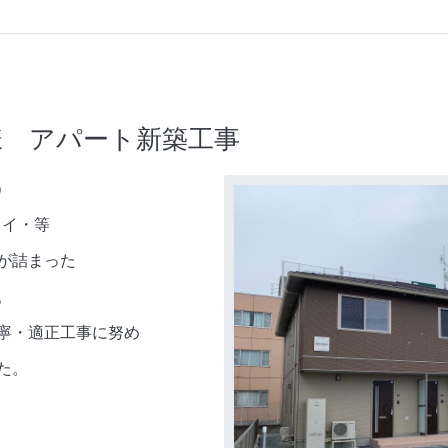
様 アパート新築工事
）
ェイ・等
が詰まった
。
寧・適正工事に努め
た。