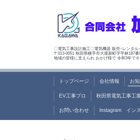
〇電気工事設計施工〇電気機器 販売･レンタル
〒013-0051 秋田県横手市大屋新町字平林187番
地域の皆様に支えられ おかげ様で 令和3年で６
トップページ
会社情報
お知
EV工事プロ
秋田県電気工事工
お問い合わせ
Instagram イ