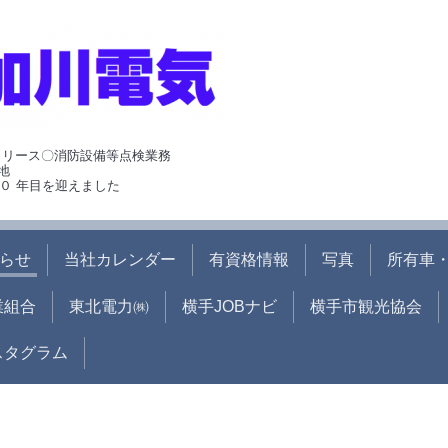
･リース〇消防設備等点検業務
地
０ 年目を迎えました
らせ
当社カレンダー
有資格情報
写真
所有車・
業組合
東北電力㈱
横手JOBナビ
横手市観光協会
ンスタグラム