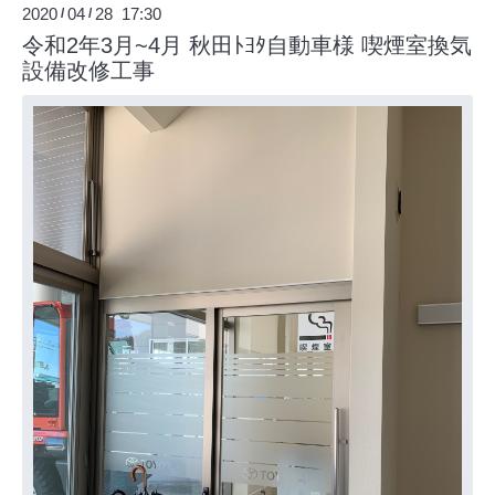
2020
04
28 17:30
/
/
令和2年3月~4月 秋田ﾄﾖﾀ自動車様 喫煙室換気
設備改修工事