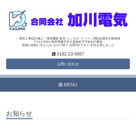
〇電気工事設計施工〇電気機器 販売･レンタル･リース〇消防設備等点検業務
〒013-0051 秋田県横手市大屋新町字平林187番地
地域の皆様に支えられ おかげ様で 令和3年で６０ 年目を迎えました
0182-23-5657
お問い合わせ
MENU
お知らせ