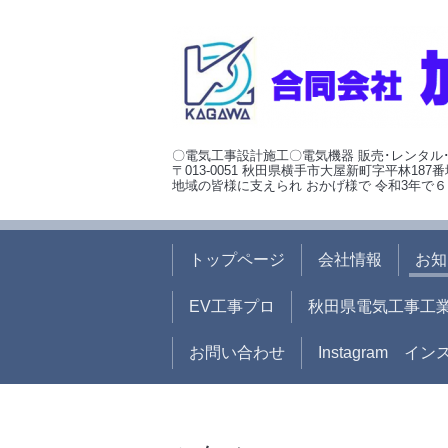
〇電気工事設計施工〇電気機器 販売･レンタル
〒013-0051 秋田県横手市大屋新町字平林187番
地域の皆様に支えられ おかげ様で 令和3年で６
トップページ
会社情報
お知
EV工事プロ
秋田県電気工事工
お問い合わせ
Instagram イ