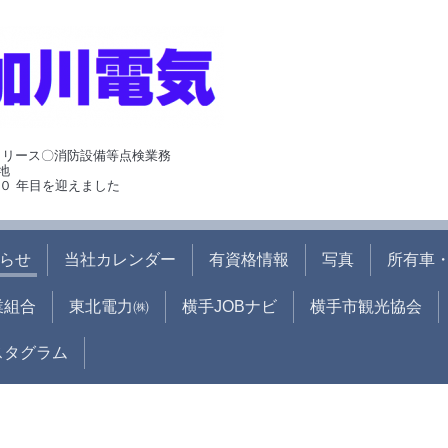
･リース〇消防設備等点検業務
地
０ 年目を迎えました
らせ
当社カレンダー
有資格情報
写真
所有車・
業組合
東北電力㈱
横手JOBナビ
横手市観光協会
ンスタグラム