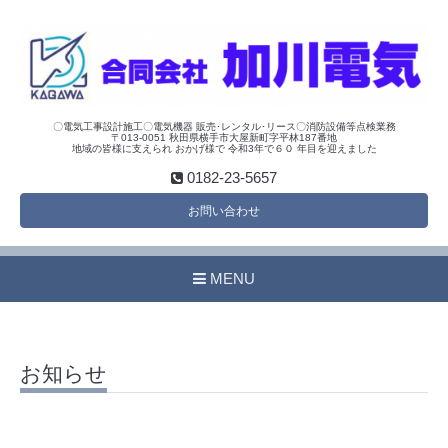
〇電気工事設計施工〇電気機器 販売･レンタル･リース〇消防設備等点検業務
〒013-0051 秋田県横手市大屋新町字平林187番地
地域の皆様に支えられ おかげ様で 令和3年で６０ 年目を迎えました
0182-23-5657
お問い合わせ
MENU
お知らせ