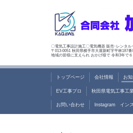
〇電気工事設計施工〇電気機器 販売･レンタル
〒013-0051 秋田県横手市大屋新町字平林187番
地域の皆様に支えられ おかげ様で 令和3年で６
トップページ
会社情報
お知
EV工事プロ
秋田県電気工事工
お問い合わせ
Instagram イ