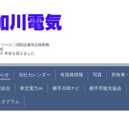
･リース〇消防設備等点検業務
地
０ 年目を迎えました
らせ
当社カレンダー
有資格情報
写真
所有車・
業組合
東北電力㈱
横手JOBナビ
横手市観光協会
ンスタグラム